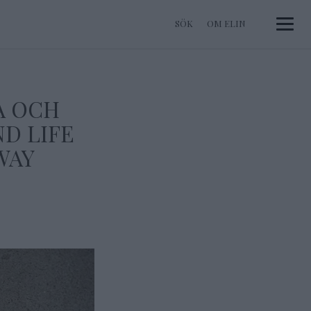
OM ELIN
Toggle 
A OCH
ND LIFE
WAY