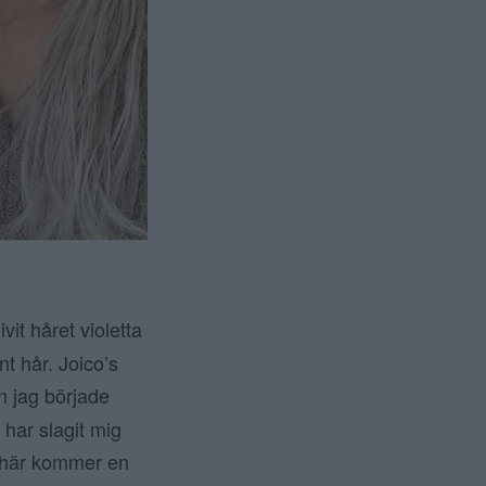
ivit håret violetta
nt hår. Joico’s
n jag började
 har slagit mig
 här kommer en