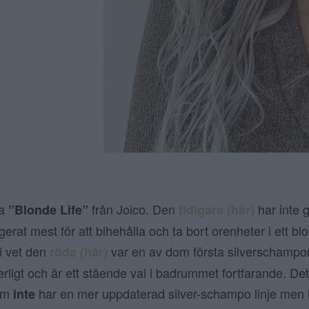
ya
från Joico. Den
har inte g
”Blonde Life”
tidigare (här)
erat mest för att bihehålla och ta bort orenheter i ett blo
i vet den
var en av dom första silverschampo
röda (här)
ligt och är ett stående val i badrummet fortfarande. Det
dom
har en mer uppdaterad silver-schampo linje men
inte