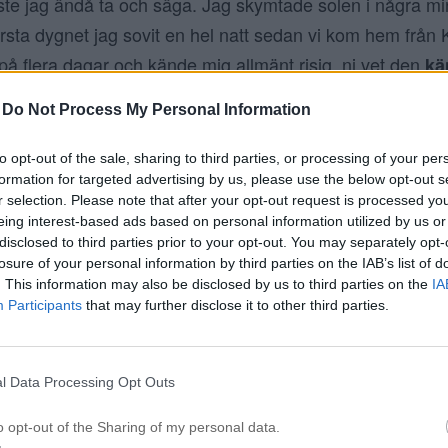
e jag ändå ta och säga. Jag skymtade solen i några m
örsta dygnet jag sovit en hel natt sedan vi kom hem från
t på flera dagar och kände mig allmänt risig, ni vet den
kä
söndagar där jag låter håret få extra återfuktning och hud
-
Do Not Process My Personal Information
ar också gå igenom nya produkter som inkommit i veckan
n och ro förbereda själen för ännu en arbetsvecka. Jag ha
to opt-out of the sale, sharing to third parties, or processing of your per
formation for targeted advertising by us, please use the below opt-out s
y sedan jul, jag som annars har fördelen att ha riktigt 
r selection. Please note that after your opt-out request is processed y
 ansiktsprodukter som kanske
inte
riktigt passat mig samt 
eing interest-based ads based on personal information utilized by us or
om jag gått igenom på sista tiden. Jag försöker vara os
disclosed to third parties prior to your opt-out. You may separately opt-
losure of your personal information by third parties on the IAB’s list of
tt återställa och även beställt hem min vanliga hudvård 
. This information may also be disclosed by us to third parties on the
IA
Participants
that may further disclose it to other third parties.
l Data Processing Opt Outs
o opt-out of the Sharing of my personal data.