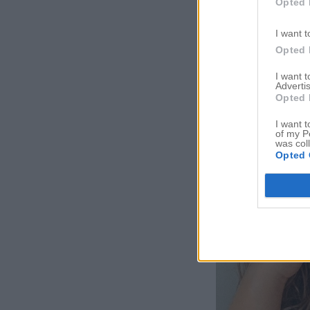
Opted 
I want t
Opted 
I want 
Advertis
Opted 
I want t
of my P
was col
Opted 