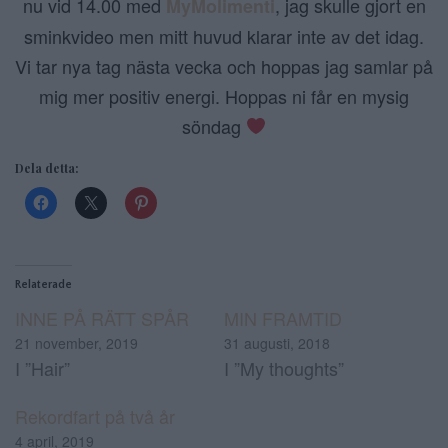
nu vid 14.00 med
, jag skulle gjort en
MyMolimenti
sminkvideo men mitt huvud klarar inte av det idag.
Vi tar nya tag nästa vecka och hoppas jag samlar på
mig mer positiv energi. Hoppas ni får en mysig
söndag
Dela detta:
Relaterade
INNE PÅ RÄTT SPÅR
MIN FRAMTID
21 november, 2019
31 augusti, 2018
I ”Hair”
I ”My thoughts”
Rekordfart på två år
4 april, 2019