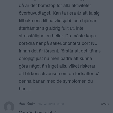
då är det bomstop för alla aktiviteter
överhuvudtaget. Kan ta flera år att ta sig
tillbaka ens till halvtidsjobb och hjärnan
återhämtar sig aldrig fullt ut, inte
stresståligheten heller. Du måste kapa
bort/dra ner på saker/prioritera bort NU
innan det är försent, förstår att det känns
omöjligt just nu men bättre att kunna
göra något än inget alls, vilket riskerar
att bli konsekvensen om du fortsätter på
denna banan med de symptomen du
har…..
Ann-Sofie
Svara
20 april, 2020 kl. 08:00
Var rädd om dig! ♡