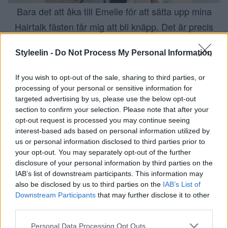
Bara det att åka till Emelie för att sätta upp mina
Hairtalk fästen får mig att bli knäpp. Det är precis
samma sak som att mina kunder kommer till mig
Styleelin -
Do Not Process My Personal Information
och jag vet att dom tar Corona-krisen på lika stort
allvar som vi på vår salong gör. Men det var
If you wish to opt-out of the sale, sharing to third parties, or
underbart att sitta i stolen tillsammans med henne,
processing of your personal or sensitive information for
targeted advertising by us, please use the below opt-out
hon ger mig mycket energi och vi är i samma sits
section to confirm your selection. Please note that after your
med mycket.
opt-out request is processed you may continue seeing
interest-based ads based on personal information utilized by
us or personal information disclosed to third parties prior to
your opt-out. You may separately opt-out of the further
disclosure of your personal information by third parties on the
IAB’s list of downstream participants. This information may
also be disclosed by us to third parties on the
IAB’s List of
Downstream Participants
that may further disclose it to other
third parties.
Personal Data Processing Opt Outs