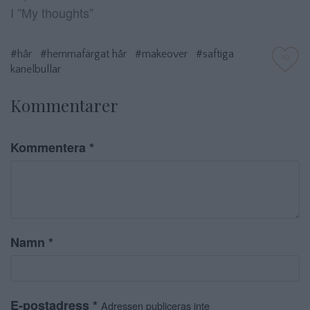
I ”My thoughts”
#hår
#hemmafärgat hår
#makeover
#saftiga
10
kanelbullar
Kommentarer
Kommentera
*
Namn
*
E-postadress
*
Adressen publiceras inte