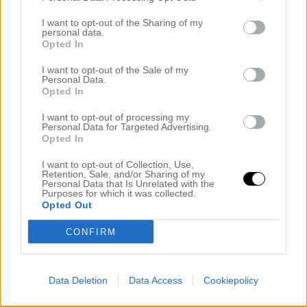
I want to opt-out of the Sharing of my
personal data.
Opted In
I want to opt-out of the Sale of my
Före/Efter
Personal Data.
Opted In
Jag skulle egentligen jobbat hemifrån direkt efter
I want to opt-out of processing my
Personal Data for Targeted Advertising.
besöket hos Emelie men
har en vän vars tjej
A
Opted In
fyllde 30 år – som vi känner väl. Han frågade mig
I want to opt-out of Collection, Use,
om jag kunde få bli en av hennes 30 års present och
Retention, Sale, and/or Sharing of my
Personal Data that Is Unrelated with the
Purposes for which it was collected.
kände jag. Eftersom jag är totalt
SÅKLART
Opted Out
fullbokad i månder framöver så fick jag ta henne på
CONFIRM
en admin dag. Dock hade jag
ingen
aning om
utgånsläget, haha. Frisör-skräck, håret har aldrig
blivit klippt, hemmafärgat konstant i flera år. Det var
Data Deletion
Data Access
Cookiepolicy
längesedan jag tog mig ann dessa jobb i och med