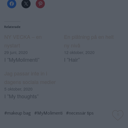
Relaterade
NY VECKA – en
En plåtning på en helt
nystart
ny nivå
29 juni, 2020
12 oktober, 2020
I ”MyMolimenti”
I ”Hair”
Jag passar inte in i
dagens sociala medier
5 oktober, 2020
I ”My thoughts”
#makeup bag
#MyMolimenti
#necessär tips
11