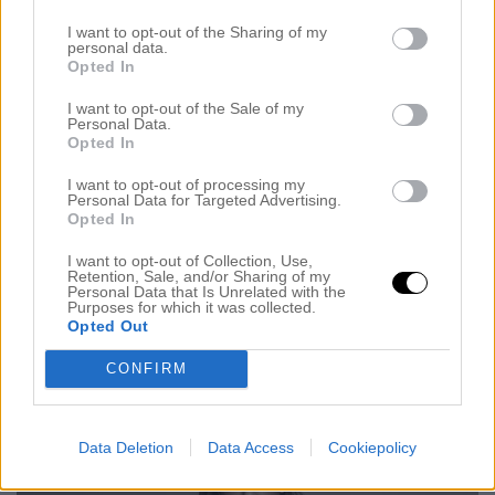
I want to opt-out of the Sharing of my
personal data.
Opted In
Den kommer i en fin dustbag också!
I want to opt-out of the Sale of my
Personal Data.
Opted In
Jag har gjort flera videos om denna så kika in
MyMolimenti’s instagram. Jag tänkte att jag skulle
I want to opt-out of processing my
Personal Data for Targeted Advertising.
göra en video där jag visar hur enkelt det är att fylla
Opted In
necessären med allt du behöver. När vi var i
I want to opt-out of Collection, Use,
Retention, Sale, and/or Sharing of my
Marbella nu hade jag 4 st med mig, snyggt och
Personal Data that Is Unrelated with the
Purposes for which it was collected.
prydligt i väskan. En för smink, hudvård, hårvård
Opted Out
och mina håraccessoarer/smycken. Bästa bagaget i
CONFIRM
mitt liv!
Data Deletion
Data Access
Cookiepolicy