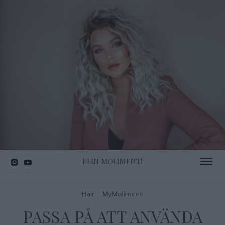
ELIN MOLIMENTI
Toggle 
Hair
MyMolimenti
PASSA PÅ ATT ANVÄNDA