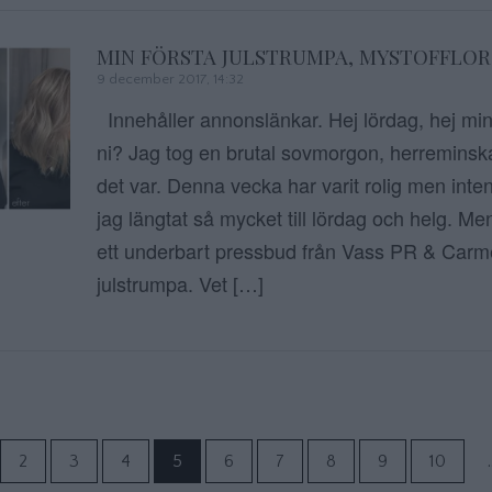
MIN FÖRSTA JULSTRUMPA, MYSTOFFLO
9 december 2017, 14:32
Innehåller annonslänkar. Hej lördag, hej min
ni? Jag tog en brutal sovmorgon, herreminsk
det var. Denna vecka har varit rolig men inten
jag längtat så mycket till lördag och helg. Men
ett underbart pressbud från Vass PR & Carm
julstrumpa. Vet […]
Sidnumrering f
2
3
4
5
6
7
8
9
10