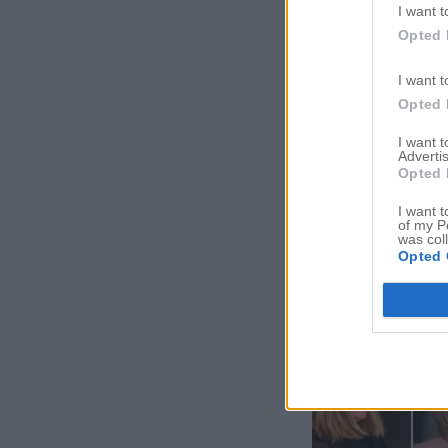
I want t
Opted 
I want t
Opted 
I want 
Advertis
Opted 
I want t
of my P
was col
Opted 