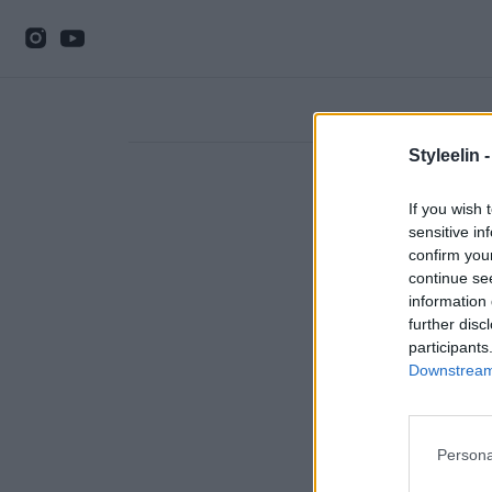
Styleelin 
If you wish 
sensitive in
confirm you
continue se
information 
further disc
participants
Downstream 
Persona