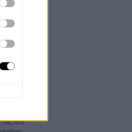
ND NYANS
 God morgon
 min sista
a halvdag, sedan
 hem till Gävle –
ela jul och nyår.
 MAN STYLAR
Hej mina
verkligen