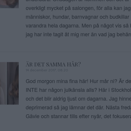
overkligt mycket på salongen, för alla kan jag
människor, hundar, barnvagnar och budkillar
varandra hela dagarna. Men på något vis så hör
jag har inte tagit åt mig mer än vad jag behä
ÄR DET SAMMA HÅR?
14 december 2017, 08:20
God morgon mina fina här! Hur mår ni? Är de
INTE har någon julkänsla alls? Här i Stockho
och det blir aldrig ljust om dagarna. Jag hinne
deprimerad så jag lämnar det där. Nästa fredag
Gävle och stannar tills efter nyår, det fokuser