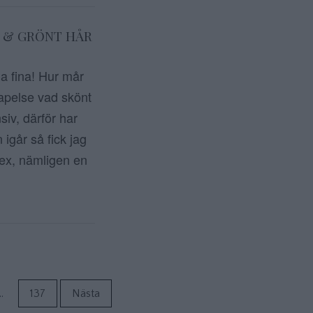
R & GRÖNT HÅR
a fina! Hur mår
apelse vad skönt
siv, därför har
 igår så fick jag
ex, nämligen en
ör inlägg
…
137
Nästa