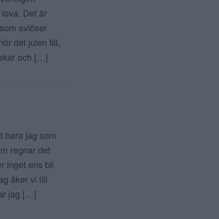
 lova. Det är
 som avlöser
 det julen till,
rskar och […]
t bara jag som
lm regnar det
r inget ens bli
 åker vi till
ar jag […]