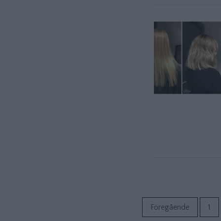
Föregående
1