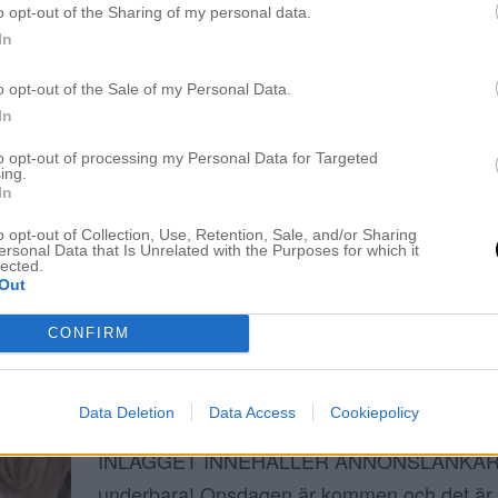
o opt-out of the Sharing of my personal data.
ANDREA HEDENSTEDT I EN KRÄMIG BLO
In
22 december 2017, 07:45
INLÄGGET INNEHÅLLER ANNONSLÄNKAR!
o opt-out of the Sale of my Personal Data.
In
mina vänner! ALLTSÅ DAGEN ÄR KOMMEN –
arbetsdag på salongen. Jag kommer att jobb
to opt-out of processing my Personal Data for Targeted
ing.
ska jag och A inhandla det sista innan vi åker
In
som det ser ut nu så kommer vi stanna över h
o opt-out of Collection, Use, Retention, Sale, and/or Sharing
ersonal Data that Is Unrelated with the Purposes for which it
Sedan är det fullt […]
lected.
Out
CONFIRM
TIPS PÅ EN KORT BOB FRISYR OCH HUR
DEN BÄST
Data Deletion
Data Access
Cookiepolicy
20 december 2017, 07:29
INLÄGGET INNEHÅLLER ANNONSLÄNKAR! 
underbara! Onsdagen är kommen och det är 