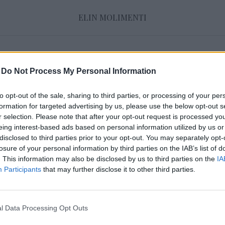
ELIN MOLIMENTI
Hårtips
-
Do Not Process My Personal Information
to opt-out of the sale, sharing to third parties, or processing of your per
ÅRETS SISTA MAKEOVER
formation for targeted advertising by us, please use the below opt-out s
30 december 2017, 12:59
r selection. Please note that after your opt-out request is processed y
Hej mina fina! Hur mår ni? Förståååååår ni at
eing interest-based ads based on personal information utilized by us or
disclosed to third parties prior to your opt-out. You may separately opt-
nyårsafton imorgon? Sedan på måndag åker v
losure of your personal information by third parties on the IAB’s list of
Stockholm för att ta tag i kaoset hemma som k
. This information may also be disclosed by us to third parties on the
IA
Participants
that may further disclose it to other third parties.
Ska jag vara helt ärlig så längtar jag som ba
rensa ut ALLT som jag inte använder, jag ska 
l Data Processing Opt Outs