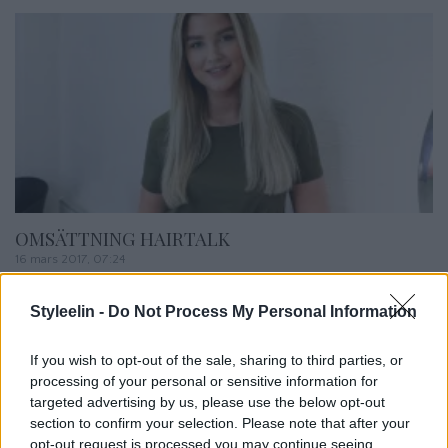
OMSÄTTNING HAIRTALK
16 mars 2017, 07:24
God morgon finisar! Hur mår ni idag? Det är redan
Styleelin -
Do Not Process My Personal Information
torsdag och ikväll ska jag få hem Torsten, som jag
längtat sönder efter honom. Jag sitter med en kopp
If you wish to opt-out of the sale, sharing to third parties, or
kaffe och ska snart åka till salongen för att ha en full
processing of your personal or sensitive information for
targeted advertising by us, please use the below opt-out
dag med kunder och ikväll ska jag till Emelie
section to confirm your selection. Please note that after your
(PT) för ett träningspass. Men i tisdags […]
opt-out request is processed you may continue seeing