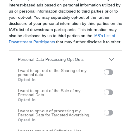
interest-based ads based on personal information utilized by
us or personal information disclosed to third parties prior to
your opt-out. You may separately opt-out of the further
disclosure of your personal information by third parties on the
IAB’s list of downstream participants. This information may
also be disclosed by us to third parties on the
IAB’s List of
Downstream Participants
that may further disclose it to other
third parties.
Personal Data Processing Opt Outs
I want to opt-out of the Sharing of my
personal data.
Opted In
I want to opt-out of the Sale of my
MITT UPPLYFT – HAIRTALK EXTENSIONS
Personal Data.
15 februari 2017, 16:55
Opted In
HEJ VÄNNER! För några veckor sedan var jag hos
I want to opt-out of processing my
Personal Data for Targeted Advertising.
underbara Emelie på Hairtalk för att fixa till mitt
Opted In
förfallna barr. Min ombre var under all kritik och det
I want to opt-out of Collection, Use,