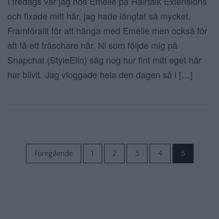
I fredags var jag hos Emelie på Hairtalk Extensions
och fixade mitt hår, jag hade längtat så mycket.
Framförallt för att hänga med Emelie men också för
att få ett fräschare hår. Ni som följde mig på
Snapchat (StyleElin) såg nog hur fint mitt eget hår
har blivit. Jag vloggade hela den dagen så i […]
Sidnumrering f
Föregående
1
2
3
4
5