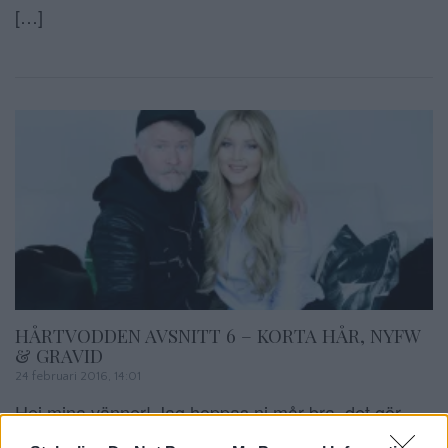
[…]
HÅRTVODDEN AVSNITT 6 – KORTA HÅR, NYFW
& GRAVID
24 februari 2016, 14:01
Hej mina vänner! Jag hoppas ni mår bra, det gör
verkligen jag. Jag trivs så bra på min nya salong och