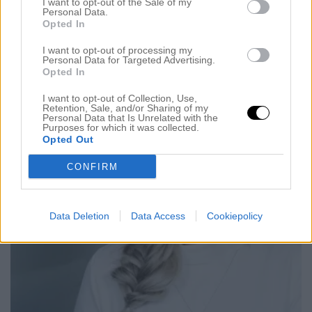
I want to opt-out of the Sale of my
17 februari 2016, 14:09
Personal Data.
Opted In
Hej vänner! Nu är det dags för avsnitt fem av
Hårtvodden. Helt galet att detta är femte avsnittet,
I want to opt-out of processing my
Personal Data for Targeted Advertising.
det går så fort (: Men i detta avsnitt talar vi om hur
Opted In
man får håret att växa starkare och bli längre. Vi
I want to opt-out of Collection, Use,
Retention, Sale, and/or Sharing of my
talar även om självförtroende, självkänsla och vad
Personal Data that Is Unrelated with the
Purposes for which it was collected.
som gör att vi känner oss vackra. Sen […]
Opted Out
CONFIRM
Data Deletion
Data Access
Cookiepolicy