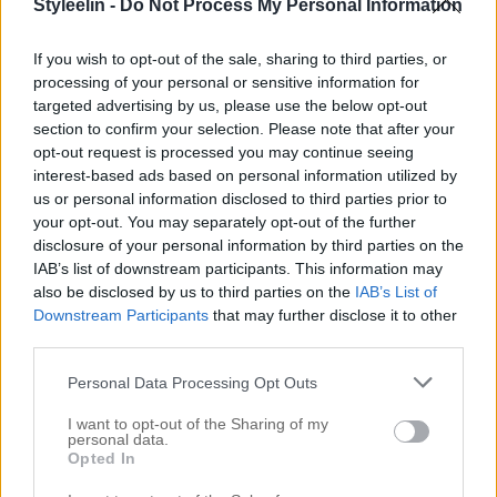
Styleelin -
Do Not Process My Personal Information
jag tänkte jag skulle skriva ett separat inlägg om det
senare. Min träning och hälsa går väldigt bra och
If you wish to opt-out of the sale, sharing to third parties, or
processing of your personal or sensitive information for
känner att jag är på banan. Men nu är det dags för
targeted advertising by us, please use the below opt-out
ännu ett nytt […]
section to confirm your selection. Please note that after your
opt-out request is processed you may continue seeing
interest-based ads based on personal information utilized by
us or personal information disclosed to third parties prior to
your opt-out. You may separately opt-out of the further
disclosure of your personal information by third parties on the
IAB’s list of downstream participants. This information may
also be disclosed by us to third parties on the
IAB’s List of
Downstream Participants
that may further disclose it to other
third parties.
Personal Data Processing Opt Outs
I want to opt-out of the Sharing of my
personal data.
Opted In
HÅRTVODDEN – AVSNITT 5