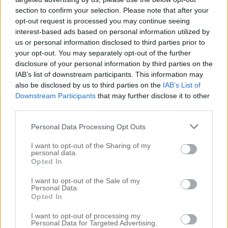
där jag antingen använder pomade och vissa
section to confirm your selection. Please note that after your
gånger vill jag bara använda penna. Jag färgar mina
opt-out request is processed you may continue seeing
bryn en gång i veckan och precis efter jag gjort det
interest-based ads based on personal information utilized by
us or personal information disclosed to third parties prior to
räcker det med att bara använda brynpenna för […]
your opt-out. You may separately opt-out of the further
disclosure of your personal information by third parties on the
IAB’s list of downstream participants. This information may
also be disclosed by us to third parties on the
IAB’s List of
Downstream Participants
that may further disclose it to other
3 MINUTE BROWCHALLENGE
third parties.
2 januari 2017, 07:18
Personal Data Processing Opt Outs
HEJ FININGAR! Jag hoppas ni mår bra. Vet ni, för
ett tag sedan spelade jag in med challenge
I want to opt-out of the Sharing of my
personal data.
tillsammans med min fina vän och bryn-geniet:
Opted In
FELICIA (@browfelicia) på Instagram om ni vill kika
I want to opt-out of the Sale of my
in henne. Jag har inte gjort några challenge’s
Personal Data.
Opted In
tidigare så detta fick bli min första och GUD vad kul
I want to opt-out of processing my
det var. Vi […]
Personal Data for Targeted Advertising.