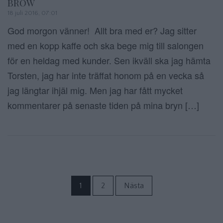
BROW
18 juli 2016, 07:01
God morgon vänner! Allt bra med er? Jag sitter
med en kopp kaffe och ska bege mig till salongen
för en heldag med kunder. Sen ikväll ska jag hämta
Torsten, jag har inte träffat honom på en vecka så
jag längtar ihjäl mig. Men jag har fått mycket
kommentarer på senaste tiden på mina bryn […]
Sidnumrering f
1
2
Nästa