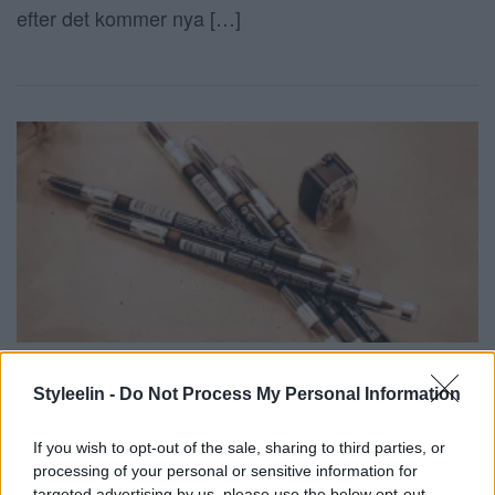
efter det kommer nya […]
PUDERBASERAD ÖGONBRYNSPENNA
Styleelin -
Do Not Process My Personal Information
6 mars 2019, 13:41
Hej vänner! Någon kände på sig att jag var ute efter
If you wish to opt-out of the sale, sharing to third parties, or
en ny ögonbrynspenna. För mig går det i perioder
processing of your personal or sensitive information for
targeted advertising by us, please use the below opt-out