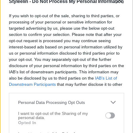
Styleelin -
Do Not Process My Personal Information
till för dig som vill ”börja om”, precis som namnet.
Serien lämpar sig bäst till torra och skadade hår.
If you wish to opt-out of the sale, sharing to third parties, or
Men anledningen till att jag inte kallar detta
processing of your personal or sensitive information for
targeted advertising by us, please use the below opt-out
schampo […]
section to confirm your selection. Please note that after your
opt-out request is processed you may continue seeing
interest-based ads based on personal information utilized by
us or personal information disclosed to third parties prior to
your opt-out. You may separately opt-out of the further
disclosure of your personal information by third parties on the
IAB’s list of downstream participants. This information may
also be disclosed by us to third parties on the
IAB’s List of
Downstream Participants
that may further disclose it to other
third parties.
Personal Data Processing Opt Outs
I want to opt-out of the Sharing of my
personal data.
Opted In
DUNDERKUR FÖR TORR HÅRBOTTEN
3 januari 2016, 14:38