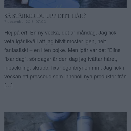
SÅ STÄRKER DU UPP DITT HÅR?
7 december 2015, 07:00
Hej på er! En ny vecka, det är måndag. Jag fick
veta igår ikväll att jag blivit moster igen, helt
fantastiskt – en liten pojke. Men igår var det ”Elins
fixar dag”, söndagar är den dag jag tvättar håret,
inpackning, skrubb, fixar ögonbrynen mm. Jag fick i
veckan ett pressbud som innehöll nya produkter från
[…]