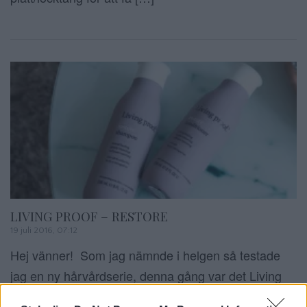
LIVING PROOF – RESTORE
19 juli 2016, 07:12
Hej vänner! Som jag nämnde i helgen så testade
jag en ny hårvårdserie, denna gång var det Living
Proof – Resore som stod på menyn. Denna serie är