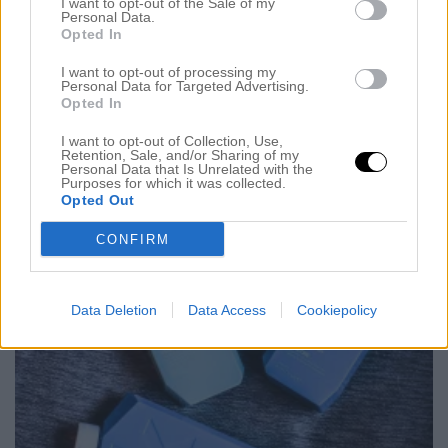
I want to opt-out of the Sale of my
Personal Data.
Hej på er! Hur mår ni idag? Jag är tillbaka i
Opted In
Stockholm och det är dags att börja planera
I want to opt-out of processing my
Personal Data for Targeted Advertising.
kommande vecka. Jag har köpt nytt innehåll till min
Opted In
Louis Vuitton kalender som jag ska börja fylla i och
I want to opt-out of Collection, Use,
börja planera, jag längtar faktiskt till måndag i
Retention, Sale, and/or Sharing of my
Personal Data that Is Unrelated with the
morgon. Men jag ska tipsa er om en kur […]
Purposes for which it was collected.
Opted Out
CONFIRM
Data Deletion
Data Access
Cookiepolicy