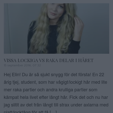
VISSA LOCKIGA VS RAKA DELAR I HÅRET
15 september 2016, 07:32
Hej Elin! Du är så sjukt snygg för det första! En 22
årig tjej, student, som har vågigt/lockigt hår med lite
mer raka partier och andra krulliga partier som
kämpat hela livet efter långt hår. Fick det och nu har
jag slitit av det från långt till strax under axlarna med
platt/locktång för att få […]