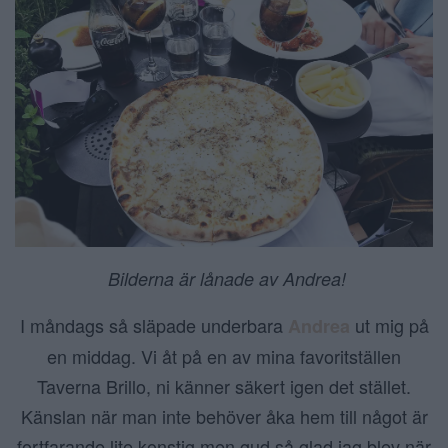
Bilderna är lånade av Andrea!
I måndags så släpade underbara
ut mig på
Andrea
en middag. Vi åt på en av mina favoritställen
Taverna Brillo, ni känner säkert igen det stället.
Känslan när man inte behöver åka hem till något är
fortfarande lite konstig men gud så glad jag blev när