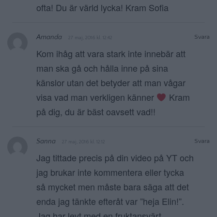
ofta! Du är värld lycka! Kram Sofia
Amanda
Svara
27 maj, 2016 kl. 12:42
Kom ihåg att vara stark inte innebär att
man ska gå och hålla inne på sina
känslor utan det betyder att man vågar
visa vad man verkligen känner
Kram
på dig, du är bäst oavsett vad!!
Sanna
Svara
27 maj, 2016 kl. 12:12
Jag tittade precis på din video på YT och
jag brukar inte kommentera eller tycka
så mycket men måste bara säga att det
enda jag tänkte efteråt var ”heja Elin!”.
Jag har levt med en fruktansvärt