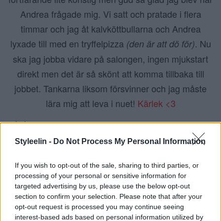
Andrea frågade mig. Vi satt och pratade i flera
timmar och jag åt kalvköttbullarna och Andrea
lyxade till med en tryffelpizza
. Nu
(den är att dö för)
ska jag jobba vidare på salongen, ingen mjukstart
direkt men det är så skönt att komma tillbaka till
jobbet. Tankarna liksom försvinner och jag måste
lära mig att leva i nuet!
Kärlek <3
Dela detta:
Styleelin -
Do Not Process My Personal Information
If you wish to opt-out of the sale, sharing to third parties, or
processing of your personal or sensitive information for
Relaterade
targeted advertising by us, please use the below opt-out
löjroms pizza och
Nytt hår på en helt
section to confirm your selection. Please note that after your
opt-out request is processed you may continue seeing
solhäng
fantastisk tjej
interest-based ads based on personal information utilized by