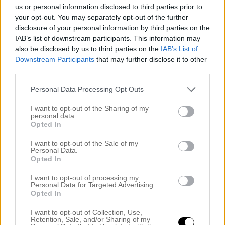
27 juni, 2017
25 november, 2014
us or personal information disclosed to third parties prior to
I ”Elins liv”
I ”Före och efter”
your opt-out. You may separately opt-out of the further
disclosure of your personal information by third parties on the
Balayage på din egna
IAB’s list of downstream participants. This information may
also be disclosed by us to third parties on the
IAB’s List of
bottenfärg
Downstream Participants
that may further disclose it to other
18 april, 2018
third parties.
I ”Blond”
Personal Data Processing Opt Outs
I want to opt-out of the Sharing of my
#kalvköttbullar
#mat
#Taverna Brillo
0
personal data.
#tryffelpizza
Opted In
I want to opt-out of the Sale of my
Kommentarer
Personal Data.
Opted In
Kommentera
*
I want to opt-out of processing my
Personal Data for Targeted Advertising.
Opted In
I want to opt-out of Collection, Use,
Retention, Sale, and/or Sharing of my