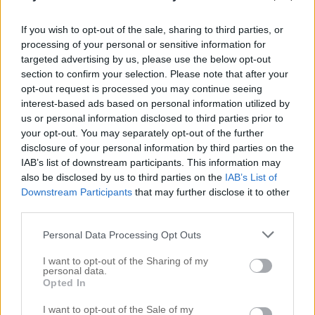
har ni några idéer på vad ni vill se? Kan vara vad
som helst (: I måndags var jag hos underbara Elita
If you wish to opt-out of the sale, sharing to third parties, or
processing of your personal or sensitive information for
på Skin Agency. […]
targeted advertising by us, please use the below opt-out
section to confirm your selection. Please note that after your
opt-out request is processed you may continue seeing
interest-based ads based on personal information utilized by
us or personal information disclosed to third parties prior to
your opt-out. You may separately opt-out of the further
disclosure of your personal information by third parties on the
IAB’s list of downstream participants. This information may
also be disclosed by us to third parties on the
IAB’s List of
Downstream Participants
that may further disclose it to other
third parties.
Personal Data Processing Opt Outs
I want to opt-out of the Sharing of my
personal data.
HÖGA KONTRASTER – VAD SKA JAG SÄGA TILL
Opted In
FRISÖREN?
3 maj 2016, 07:57
I want to opt-out of the Sale of my