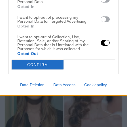
Personal Data.
GOD MORGON! Hur mår ni? Alltså kan vi bara
Opted In
snabbt prata om vädret igår? Jag hoppas denna dag
I want to opt-out of processing my
Personal Data for Targeted Advertising.
blir lika fantastisk. Jag måste visa en färgning som
Opted In
jag gjorde förra veckan som jag blev så kär i. Jag
I want to opt-out of Collection, Use,
älskar dessa typer av Ombre:s för att det är så
Retention, Sale, and/or Sharing of my
Personal Data that Is Unrelated with the
mycket power i dom samt att håret […]
Purposes for which it was collected.
Opted Out
CONFIRM
Data Deletion
Data Access
Cookiepolicy