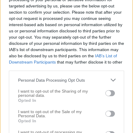
Relaterade
targeted advertising by us, please use the below opt-out
ASK MOCCA BLOND
GRÅTT, PLATINUM –
section to confirm your selection. Please note that after your
opt-out request is processed you may continue seeing
6 december, 2016
BOB
interest-based ads based on personal information utilized by
I ”Blond”
10 november, 2016
us or personal information disclosed to third parties prior to
I ”Blond”
your opt-out. You may separately opt-out of the further
disclosure of your personal information by third parties on the
IAB’s list of downstream participants. This information may
Röd kavaj och platinum
also be disclosed by us to third parties on the
IAB’s List of
hår
Downstream Participants
that may further disclose it to other
17 juli, 2016
third parties.
I ”Blond”
Personal Data Processing Opt Outs
I want to opt-out of the Sharing of my
#askig blond hårfärg
#blont hår med slingor
0
personal data.
#kall blondin
#kall nyansering
#kallt blont hår
Opted In
#platinum blond
#platinum hår
I want to opt-out of the Sale of my
Kommentarer
Personal Data.
Opted In
I want to opt-out of processing my