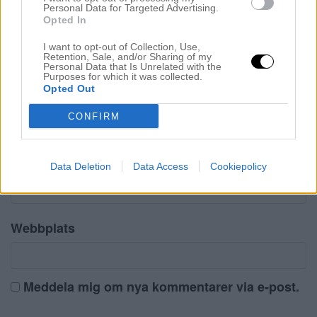
Kommentera
*
Personal Data for Targeted Advertising.
Opted In
I want to opt-out of Collection, Use,
Retention, Sale, and/or Sharing of my
Personal Data that Is Unrelated with the
Purposes for which it was collected.
Opted Out
Namn
*
CONFIRM
E-postadress
*
Adressen publiceras inte
Data Deletion
Data Access
Cookiepolicy
Webbplats
Meddela mig om nya kommentarer via e-post.