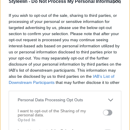
Styleelin -
Do Not Process My Personal Information
If you wish to opt-out of the sale, sharing to third parties, or
processing of your personal or sensitive information for
targeted advertising by us, please use the below opt-out
section to confirm your selection. Please note that after your
opt-out request is processed you may continue seeing
Hut som: jag testade att rulla ihop ett grymt bra
interest-based ads based on personal information utilized by
us or personal information disclosed to third parties prior to
mellis förra veckan. Det var min PT
Emelie
(vän)
your opt-out. You may separately opt-out of the further
som tipsade mig om receptet och jag vill verkligen
disclosure of your personal information by third parties on the
IAB’s list of downstream participants. This information may
ge det vidare:
also be disclosed by us to third parties on the
IAB’s List of
Downstream Participants
that may further disclose it to other
CITRONBOLLAR
third parties.
200gr dadlar
Personal Data Processing Opt Outs
2dl havregryn
I want to opt-out of the Sharing of my
2msk citronsaft
personal data.
Opted In
3msk kokosolja