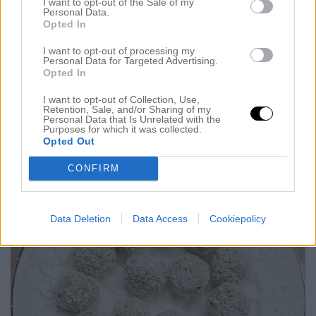
I want to opt-out of the Sale of my
1dl kokosflingor
Personal Data.
Opted In
Jag la i allt i en matberedare och sedan rullade jag
I want to opt-out of processing my
dom i kokosflingor. Dom blev så sjukt goda, ni
Personal Data for Targeted Advertising.
Opted In
måste testa dom. Perfekt att ta som mellis eller på
kvällen när man är sugen på något.
I want to opt-out of Collection, Use,
Retention, Sale, and/or Sharing of my
Personal Data that Is Unrelated with the
Purposes for which it was collected.
Opted Out
CONFIRM
Data Deletion
Data Access
Cookiepolicy