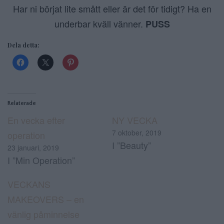
Har ni börjat lite smått eller är det för tidigt? Ha en
underbar kväll vänner.
PUSS
Dela detta:
Relaterade
En vecka efter
NY VECKA
7 oktober, 2019
operation
I ”Beauty”
23 januari, 2019
I ”Min Operation”
VECKANS
MAKEOVERS – en
vänlig påminnelse