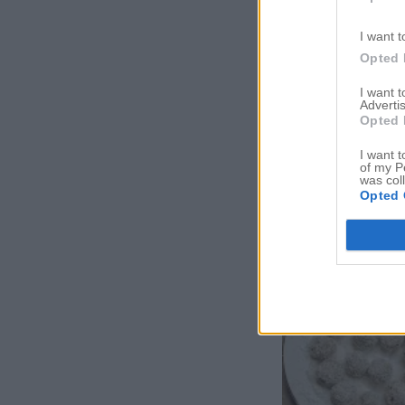
I want t
Opted 
I want 
Advertis
Opted 
I want t
of my P
was col
Opted 