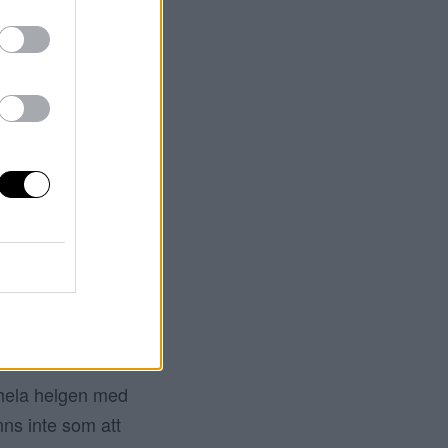
ven om världen
så himla snabbt.
ar tre år
t har vi tvåårig
R
 hela helgen med
änns inte som att