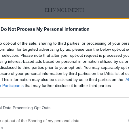
ELIN MOLIMENTI
-
Do Not Process My Personal Information
Elin molimenti
to opt-out of the sale, sharing to third parties, or processing of your per
formation for targeted advertising by us, please use the below opt-out s
r selection. Please note that after your opt-out request is processed y
TOMTEVERKSTAD & TIPS PÅ VÅRDANDE
eing interest-based ads based on personal information utilized by us or
5 december 2020, 20:28
disclosed to third parties prior to your opt-out. You may separately opt-
Hej på er! Hur mår ni? Jag mår bara bra men
losure of your personal information by third parties on the IAB’s list of
. This information may also be disclosed by us to third parties on the
IA
jobb som vanligt, speciellt december som är 
Participants
that may further disclose it to other third parties.
kommer att jobba mycket mer på salongen fram
vanligtvis samt kommer det släppas nya prod
MyMolimenti. Men som ni ser ovan så är jag 
l Data Processing Opt Outs
blondin igen […]
o opt-out of the Sharing of my personal data.
In