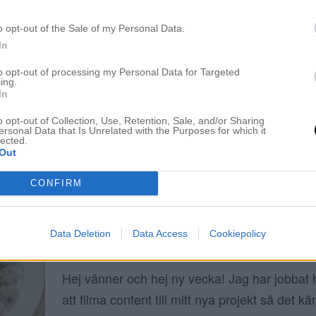
o opt-out of the Sale of my Personal Data.
VI FÅR VÄL HA TVÅ BRÖLLOPSDAGAR DÅ
In
28 april 2020, 12:16
to opt-out of processing my Personal Data for Targeted
Hej fina ni! Jag hoppas allt är bra med er. Ä
ing.
In
står på hold så tycker jag ändå att tiden går 
Vi går snart in i maj och A fyller år snart, vi fir
o opt-out of Collection, Use, Retention, Sale, and/or Sharing
ersonal Data that Is Unrelated with the Purposes for which it
lected.
tillsammans och i juni fyller jag hela 30 år sam
Out
bröllopsdag […]
CONFIRM
Data Deletion
Data Access
Cookiepolicy
NY VECKA: MELLIS TIPS – CITRONBOLLA
11 november 2019, 17:24
Hej vänner och hej ny vecka! Jag har jobbat
att filma content till mitt nya projekt så det k