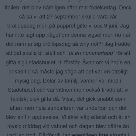
Italien, det blev nämligen efter min födelsedag. Dock
så sa vi att 27 september skulle vara vår
bröllopsdag men på pappret gifte vi oss 9 juni. Jag
har inte lagt upp något om denna vigsel men nu när
det närmar sig bröllopsdag så why not?! Jag trodde
att det skulle bli stelt och
för att
”ta en nummerlapp”
gifta sig i stadshuset, ni förstår. Även om vi hade en
bokad tid så måste jag säga att det var en otroligt
mysig dag. Delar av familj, vänner var med i
Stadshuset och var vittnen men också firade att vi
faktiskt blev gifta då. Visst, det gick snabbt som
attan men hela atmosfären var underbar och det
blev en fin upplevelse. Vi åkte iväg efteråt och åt en
mysig middag vid vattnet och dagen blev bättre än
vad jag trott. Därför vill jag egentligen
strunta i
inte