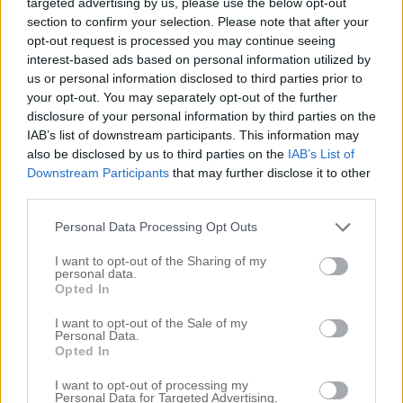
targeted advertising by us, please use the below opt-out
utanför Stadshuset. Jag blev väldigt rörd och det var
section to confirm your selection. Please note that after your
opt-out request is processed you may continue seeing
enormt fint gjort av dom. Tänk vart livet tar än. För
interest-based ads based on personal information utilized by
mig finns det inget liv innan
, jag kan inte föreställa
A
us or personal information disclosed to third parties prior to
your opt-out. You may separately opt-out of the further
mig det. Jag får för första gången uppleva ren och
disclosure of your personal information by third parties on the
skär lycka, något jag aldrig ens nuddat vid tidigare.
IAB’s list of downstream participants. This information may
also be disclosed by us to third parties on the
IAB’s List of
Inte bara att han är han utan livet vi lever
Downstream Participants
that may further disclose it to other
tillsammans. Vet inte hur många gånger jag får höra
third parties.
från folk i vår närhet:
”Men kan ni sluta vara så jävla
Personal Data Processing Opt Outs
– haha.
kära hela tiden, ska det inte la lagt sig än?”
I want to opt-out of the Sharing of my
Nej, jag tror att vi alltid kommer vara vi och jag
personal data.
Opted In
kommer njuta utav det till fullo. Även om detta år
blivit som vi tänkt så får man göra det bästa av
inte
I want to opt-out of the Sale of my
Personal Data.
situationen. Alla resor vi bokat kommer vi inte kunna
Opted In
fullfölja,
jävla Corona
. Men om det blir så att jag får
I want to opt-out of processing my
Personal Data for Targeted Advertising.