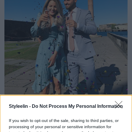
Styleelin -
Do Not Process My Personal Information
Den här bilden kommer ni ihåg va?! Mamma och
pappa hade köpt skumpa och konfetti, något jag inte
If you wish to opt-out of the sale, sharing to third parties, or
processing of your personal or sensitive information for
ens tänkte på att man kunde ha en mysig stund