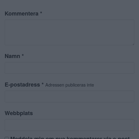
Kommentera
*
Namn
*
E-postadress
*
Adressen publiceras inte
Webbplats
Meddela mig om nya kommentarer via e-post.