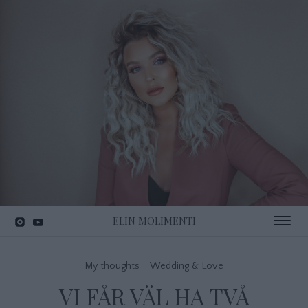
ELIN MOLIMENTI
Toggle 
My thoughts
Wedding & Love
VI FÅR VÄL HA TVÅ