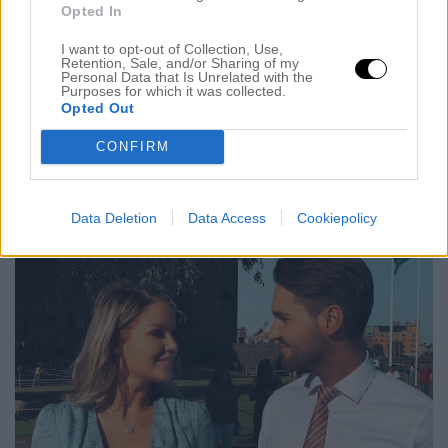
fira min 30-års dag ensam med
så kommer det bli
A
Opted In
underbart det också. Visst, jag hade hellre hängt
I want to opt-out of Collection, Use,
med vänner i Spanien men äsch.
fyller 30 år
A
Retention, Sale, and/or Sharing of my
Personal Data that Is Unrelated with the
nästa år så då får väl dra på stora trumman och åka
Purposes for which it was collected.
Opted Out
iväg då och fira dubbelt. Det löser sig.
CONFIRM
Data Deletion
Data Access
Cookiepolicy