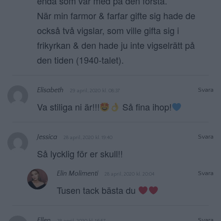
enda som var med på den första.
När min farmor & farfar gifte sig hade de
också två vigslar, som ville gifta sig i
frikyrkan & den hade ju inte vigselrätt på
den tiden (1940-talet).
Elisabeth
Svara
29 april, 2020 kl. 08:37
Va stiliga ni är!!!
Så fina ihop!
Jessica
Svara
28 april, 2020 kl. 19:40
Så lycklig för er skull!!
Elin Molimenti
Svara
28 april, 2020 kl. 20:04
Tusen tack bästa du
Ellen
Svara
28 april, 2020 kl. 16:57