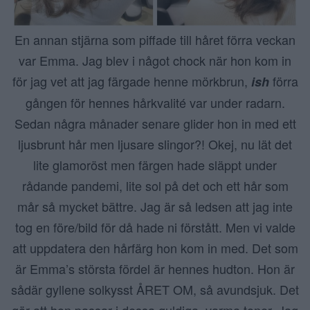
En annan stjärna som piffade till håret förra veckan
var Emma. Jag blev i något chock när hon kom in
för jag vet att jag färgade henne mörkbrun,
förra
ish
gången för hennes hårkvalité var under radarn.
Sedan några månader senare glider hon in med ett
ljusbrunt hår men ljusare slingor?! Okej, nu lät det
lite glamoröst men färgen hade släppt under
rådande pandemi, lite sol på det och ett hår som
mår så mycket bättre. Jag är så ledsen att jag inte
tog en före/bild för då hade ni förstått. Men vi valde
att uppdatera den hårfärg hon kom in med. Det som
är Emma’s största fördel är hennes hudton. Hon är
sådär gyllene solkysst ÅRET OM, så avundsjuk. Det