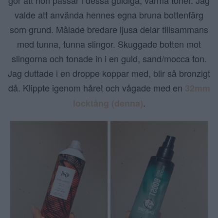
gör att hon passar i dessa guldiga, varma toner. Jag
valde att använda hennes egna bruna bottenfärg
som grund. Målade bredare ljusa delar tillsammans
med tunna, tunna slingor. Skuggade botten mot
slingorna och tonade in i en guld, sand/mocca ton.
Jag duttade i en droppe koppar med, blir så bronzigt
då. Klippte igenom håret och vågade med en
32mm
.
locktång (denna)