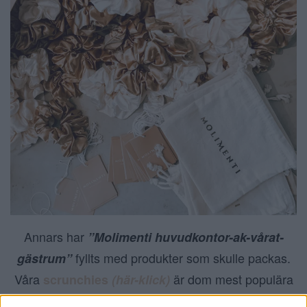
Annars har
”Molimenti huvudkontor-ak-vårat-
fyllts med produkter som skulle packas.
gästrum”
Våra
är dom mest populära
scrunchies
(här-klick)
produkterna och varje dag får jag dm och mail där