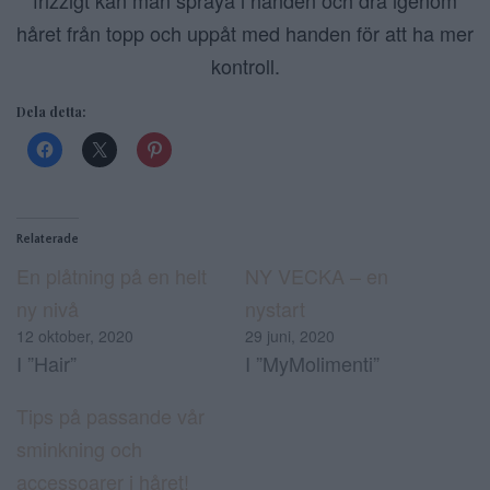
frizzigt kan man spraya i handen och dra igenom
håret från topp och uppåt med handen för att ha mer
kontroll.
Dela detta:
Relaterade
En plåtning på en helt
NY VECKA – en
ny nivå
nystart
12 oktober, 2020
29 juni, 2020
I ”Hair”
I ”MyMolimenti”
Tips på passande vår
sminkning och
accessoarer i håret!