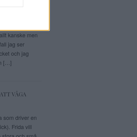
ör alla peppande
t allt kanske men
all jag ser
ycket och jag
n […]
 ATT VÅGA
da som driver en
k). Frida vill
e stora och små.