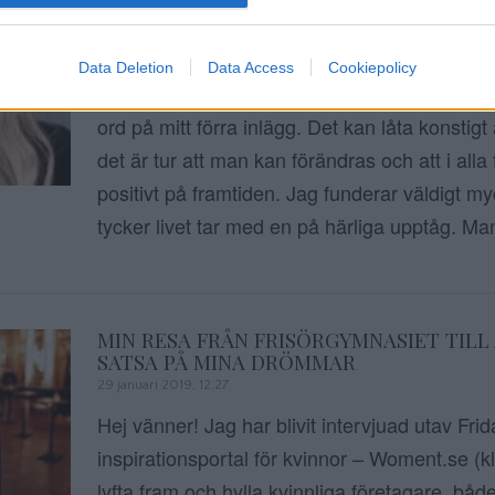
LÄNGD ELLER HÅRFÄRG?
27 februari 2019, 17:20
Data Deletion
Data Access
Cookiepolicy
Hej finaste ni! Först och främst, tusen tack f
ord på mitt förra inlägg. Det kan låta konstig
det är tur att man kan förändras och att i alla f
positivt på framtiden. Jag funderar väldigt m
tycker livet tar med en på härliga upptåg. Ma
MIN RESA FRÅN FRISÖRGYMNASIET TILL
SATSA PÅ MINA DRÖMMAR
29 januari 2019, 12:27
Hej vänner! Jag har blivit intervjuad utav Fri
inspirationsportal för kvinnor – Woment.se (klic
lyfta fram och hylla kvinnliga företagare, båd