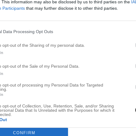
. This information may also be disclosed by us to third parties on the
IA
Participants
that may further disclose it to other third parties.
ELIN MOLIMENTI
l Data Processing Opt Outs
Elin Molimenti frisör
o opt-out of the Sharing of my personal data.
In
JAG FICK BORT POTTAN – VÅRD FÖR SLI
o opt-out of the Sale of my Personal Data.
1 april 2019, 12:22
In
Hej finaste ni! Nu är det måndag och nu har
komma i fas. Eftersom huset är så stort komm
to opt-out of processing my Personal Data for Targeted
ing.
att fylla med möbler och piff. Men vi tar en sa
In
kostar också mycket att köpa allt nytt på sa
o opt-out of Collection, Use, Retention, Sale, and/or Sharing
ersonal Data that Is Unrelated with the Purposes for which it
känns verkligen så mycket […]
lected.
Out
CONFIRM