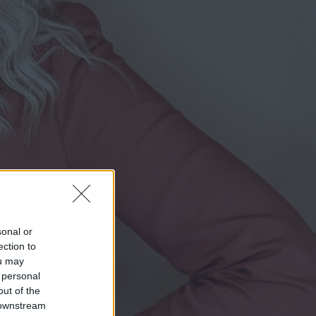
sonal or
ection to
ou may
 personal
out of the
 downstream