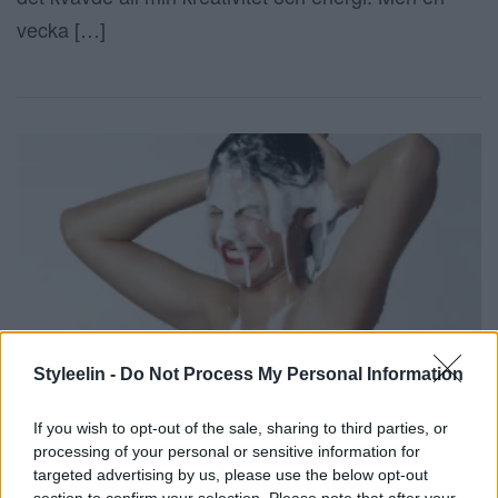
vecka […]
Styleelin -
Do Not Process My Personal Information
HUR OFTA SKA DU TVÄTTA HÅRET –
BEROENDE PÅ HÅRTYP?
If you wish to opt-out of the sale, sharing to third parties, or
1 april 2018, 22:21
processing of your personal or sensitive information for
Photo:REX Features Hej vänner! Nu ni, nu kommer
targeted advertising by us, please use the below opt-out
section to confirm your selection. Please note that after your