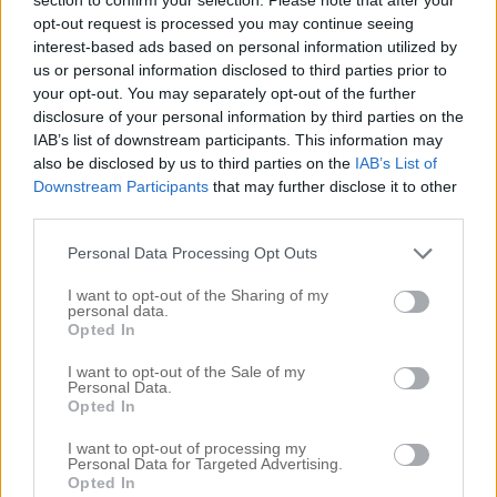
ett inlägg om att tvätta håret, i en standard
opt-out request is processed you may continue seeing
långläsning al’a Elin – har ni saknat det?! Detta är
interest-based ads based on personal information utilized by
en ständig fråga som många kämpar med varje dag.
us or personal information disclosed to third parties prior to
your opt-out. You may separately opt-out of the further
Ni vet nog redan min filosofi, sunt förnuft och lagom
disclosure of your personal information by third parties on the
är alltid bäst. Det är så att alla har […]
IAB’s list of downstream participants. This information may
also be disclosed by us to third parties on the
IAB’s List of
Downstream Participants
that may further disclose it to other
third parties.
Personal Data Processing Opt Outs
I want to opt-out of the Sharing of my
personal data.
Opted In
I want to opt-out of the Sale of my
Personal Data.
Opted In
I want to opt-out of processing my
Personal Data for Targeted Advertising.
Opted In
BILLIGT OCH RIKTIGT BRA TORRSCHAMPO