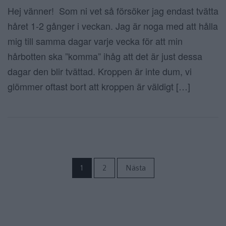
Hej vänner! Som ni vet så försöker jag endast tvätta
håret 1-2 gånger i veckan. Jag är noga med att hålla
mig till samma dagar varje vecka för att min
hårbotten ska ”komma” ihåg att det är just dessa
dagar den blir tvättad. Kroppen är inte dum, vi
glömmer oftast bort att kroppen är väldigt […]
Sidnumrering f
1
2
Nästa