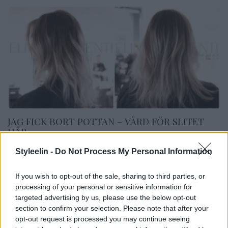
JAG FICK BORT POTTAN – VÅRD FÖR SLITET
HÅR
1 april 2019, 12:22
Styleelin -
Do Not Process My Personal Information
Hej finaste ni! Nu är det måndag och nu har hemmet
börjat komma i fas. Eftersom huset är så stort
If you wish to opt-out of the sale, sharing to third parties, or
processing of your personal or sensitive information for
kommer det ta ett tag att fylla med möbler och piff.
targeted advertising by us, please use the below opt-out
Men vi tar en sak i taget och det kostar också
section to confirm your selection. Please note that after your
mycket att köpa allt nytt på samma gång. Det känns
opt-out request is processed you may continue seeing