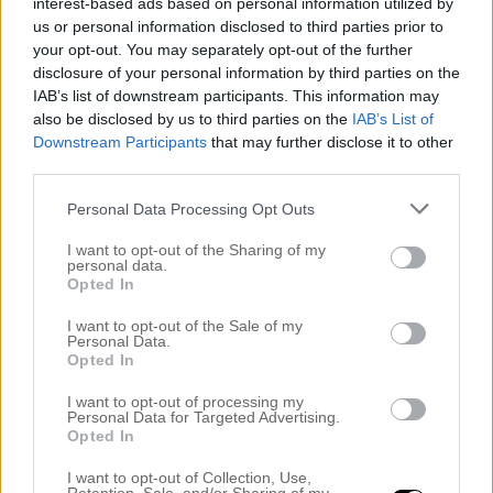
interest-based ads based on personal information utilized by
verkligen så mycket […]
us or personal information disclosed to third parties prior to
your opt-out. You may separately opt-out of the further
disclosure of your personal information by third parties on the
IAB’s list of downstream participants. This information may
also be disclosed by us to third parties on the
IAB’s List of
Downstream Participants
that may further disclose it to other
third parties.
Personal Data Processing Opt Outs
I want to opt-out of the Sharing of my
personal data.
Opted In
I want to opt-out of the Sale of my
Personal Data.
Opted In
LÄNGD ELLER HÅRFÄRG?
27 februari 2019, 17:20
I want to opt-out of processing my
Personal Data for Targeted Advertising.
Hej finaste ni! Först och främst, tusen tack för alla
Opted In
peppande ord på mitt förra inlägg. Det kan låta
I want to opt-out of Collection, Use,