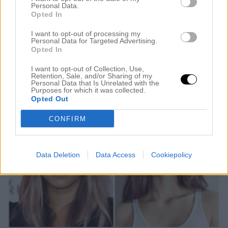
Hej vänner! Förra veckan gjorde jag livets hårfärg.
Personal Data.
Jag är så kär i den här tonen på brunetter så jag
Opted In
smäller av. Ni känner säkert igen min kund, Mia. När
I want to opt-out of processing my
Personal Data for Targeted Advertising.
hon kom till mig för flera år sedan så hade hon
Opted In
ofärgat hår och jag började smått ändra hennes
I want to opt-out of Collection, Use,
nyans, la till några slingor och […]
Retention, Sale, and/or Sharing of my
Personal Data that Is Unrelated with the
Purposes for which it was collected.
Opted Out
CONFIRM
Data Deletion
Data Access
Cookiepolicy