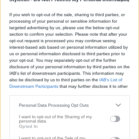
som hade extremt små planer på att gå upp före
mig. Igår tog jag hand om Annicas färg och som
If you wish to opt-out of the sale, sharing to third parties, or
processing of your personal or sensitive information for
vanligt med Annica så är allt lite av […]
targeted advertising by us, please use the below opt-out
section to confirm your selection. Please note that after your
opt-out request is processed you may continue seeing
interest-based ads based on personal information utilized by
us or personal information disclosed to third parties prior to
your opt-out. You may separately opt-out of the further
disclosure of your personal information by third parties on the
IAB’s list of downstream participants. This information may
also be disclosed by us to third parties on the
IAB’s List of
Downstream Participants
that may further disclose it to other
third parties.
Personal Data Processing Opt Outs
I want to opt-out of the Sharing of my
NOUGAT ÄR HÖSTENS NYA HÅRFÄRG
personal data.
Opted In
12 september 2016, 17:23
I want to opt-out of the Sale of my