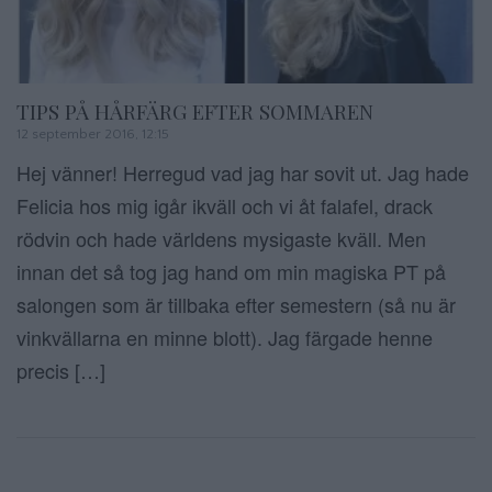
TIPS PÅ HÅRFÄRG EFTER SOMMAREN
12 september 2016, 12:15
Hej vänner! Herregud vad jag har sovit ut. Jag hade
Felicia hos mig igår ikväll och vi åt falafel, drack
rödvin och hade världens mysigaste kväll. Men
innan det så tog jag hand om min magiska PT på
salongen som är tillbaka efter semestern (så nu är
vinkvällarna en minne blott). Jag färgade henne
precis […]
Sidnumrering f