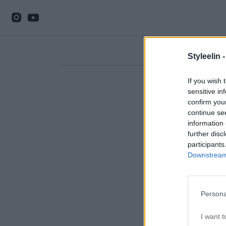
Styleelin 
If you wish 
sensitive in
confirm you
continue se
information 
further disc
participants
Downstream 
Persona
I want t