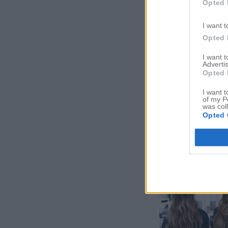
Opted 
I want t
Opted 
I want 
Advertis
Opted 
I want t
of my P
was col
Opted 