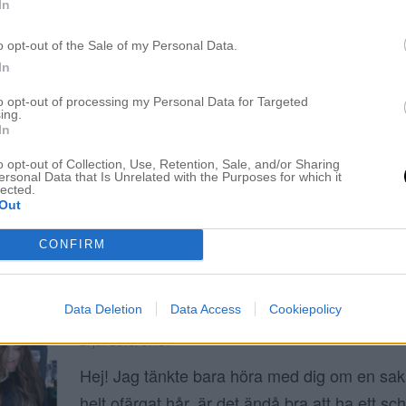
In
TIPS PÅ HÅRFÄRG EFTER SOMMAREN
o opt-out of the Sale of my Personal Data.
25 juli 2016, 16:56
In
HEJ! Ni som följer mig på Instagram (StyleElin
to opt-out of processing my Personal Data for Targeted
ing.
ut en magisk bild på en djup, guldig hårfärg 
In
tänker att efter sommaren när dom blekta 
o opt-out of Collection, Use, Retention, Sale, and/or Sharing
redan har blivit lite solblekta och fått en ljus
ersonal Data that Is Unrelated with the Purposes for which it
lected.
så kan vi väl utnyttja situationen? Vi är oftas
Out
[…]
CONFIRM
Data Deletion
Data Access
Cookiepolicy
OFÄRGAT HÅR – SKA MAN BEVARA FÄRG
21 juli 2016, 07:01
Hej! Jag tänkte bara höra med dig om en sa
helt ofärgat hår, är det ändå bra att ha ett 