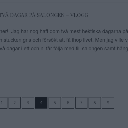
 TVÅ DAGAR PÅ SALONGEN – VLOGG
r! Jag har nog haft dom två mest hektiska dagarna på
n stucken gris och försökt att få ihop livet. Men jag ville 
två dagar i ett och ni får följa med till salongen samt hän
Sidnumrering f
1
2
3
4
5
6
7
8
9
…