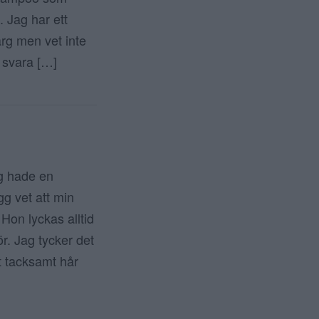
. Jag har ett
ärg men vet inte
 svara […]
 hade en
gg vet att min
Hon lyckas alltid
ör. Jag tycker det
tt tacksamt hår