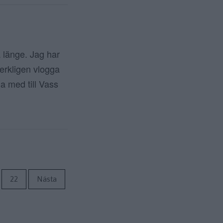
 länge. Jag har
verkligen vlogga
ga med till Vass
ör inlägg
22
Nästa