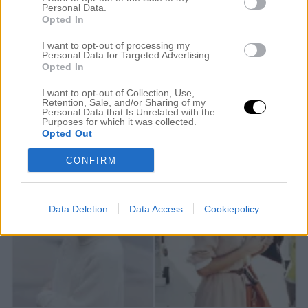
Hej vänner! Hur mår ni? Det är jättebra med mig,
Personal Data.
fullt upp som vanligt. Jag har haft en hektisk dag
Opted In
kan man säga. Min stora syster kom från Gävle hit
I want to opt-out of processing my
Personal Data for Targeted Advertising.
till Stockholm i morse för att jag hade lovat att fixa
Opted In
hennes hemmafärgade ”extremt röda” hår. Jag fick
I want to opt-out of Collection, Use,
så ont i magen när hon håller […]
Retention, Sale, and/or Sharing of my
Personal Data that Is Unrelated with the
Purposes for which it was collected.
Opted Out
CONFIRM
Data Deletion
Data Access
Cookiepolicy