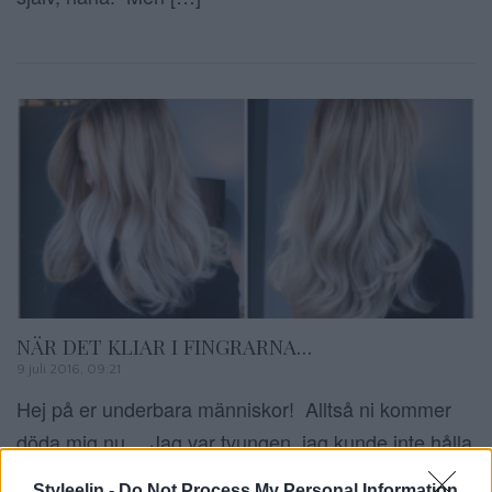
NÄR DET KLIAR I FINGRARNA…
9 juli 2016, 09:21
Hej på er underbara människor! Alltså ni kommer
döda mig nu… Jag var tvungen, jag kunde inte hålla
mig längre. Ni vet min underbara PT, Emelie? Jag
Styleelin -
Do Not Process My Personal Information