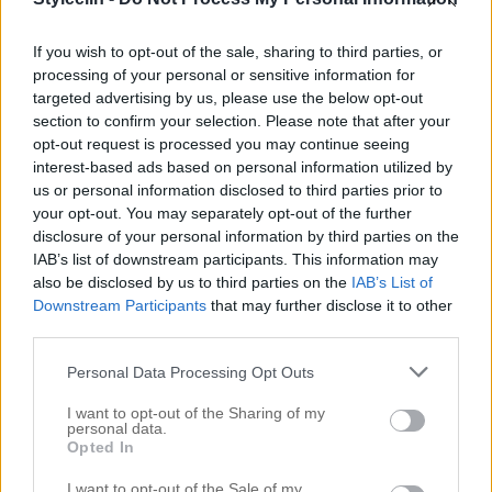
har tränat med henne i 6 månader och vid varje
pass så pratar vi självklart om hår. Hon har nog
If you wish to opt-out of the sale, sharing to third parties, or
processing of your personal or sensitive information for
klagat lika mycket på sitt hår som jag […]
targeted advertising by us, please use the below opt-out
section to confirm your selection. Please note that after your
opt-out request is processed you may continue seeing
interest-based ads based on personal information utilized by
us or personal information disclosed to third parties prior to
your opt-out. You may separately opt-out of the further
disclosure of your personal information by third parties on the
IAB’s list of downstream participants. This information may
also be disclosed by us to third parties on the
IAB’s List of
Downstream Participants
that may further disclose it to other
third parties.
Personal Data Processing Opt Outs
I want to opt-out of the Sharing of my
FRÅN HEMMAFÄRG TILL EN MÖRKLILA DRÖM
personal data.
Opted In
2 juli 2016, 18:57
I want to opt-out of the Sale of my