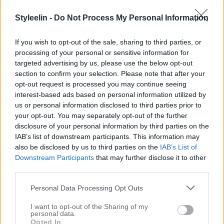
Skype-möte med videografen, vilken kille alltså. En
timme gick så snabbt och vi fick så mycket gjort och
Styleelin -
Do Not Process My Personal Information
nu är det nära alltså. Sedan åkte jag in till salongen
If you wish to opt-out of the sale, sharing to third parties, or
för att det var dags att renovera min lilla-systers hår.
processing of your personal or sensitive information for
Hon har keratin-pluppar i håret […]
targeted advertising by us, please use the below opt-out
section to confirm your selection. Please note that after your
opt-out request is processed you may continue seeing
interest-based ads based on personal information utilized by
us or personal information disclosed to third parties prior to
your opt-out. You may separately opt-out of the further
disclosure of your personal information by third parties on the
IAB’s list of downstream participants. This information may
also be disclosed by us to third parties on the
IAB’s List of
Downstream Participants
that may further disclose it to other
third parties.
Personal Data Processing Opt Outs
I want to opt-out of the Sharing of my
personal data.
SÅ FÅR DU ETT TJOCKARE OCH FYLLIGARE
Opted In