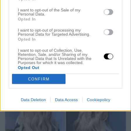
HÅR
I want to opt-out of the Sale of my
28 september 2016, 16:41
Personal Data.
Opted In
HEJ VÄNNER! Ni vet ju att jag älskar enkla
lösningar och alternativ som betyder mycket för
I want to opt-out of processing my
Personal Data for Targeted Advertising.
självkänslan (och fåfängan). Jag gör väldigt många
Opted In
hårförtjockningar på mina kunder och den är en
I want to opt-out of Collection, Use,
Retention, Sale, and/or Sharing of my
metod som är väldigt enkel att göra men ger
Personal Data that Is Unrelated with the
Purposes for which it was collected.
underbara resultat. Självklart använder jag Hairtalk
Opted Out
som metod. Här har vi min kund Anna som […]
CONFIRM
Data Deletion
Data Access
Cookiepolicy