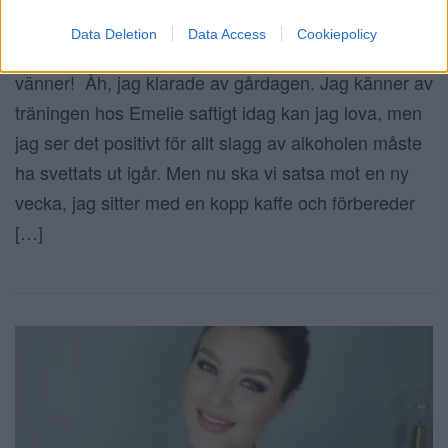
24 oktober 2017, 07:24
Data Deletion
Data Access
Cookiepolicy
Inlägget innehåller annonslänkar God morgon
vänner! Åh, jag klarade av gårdagen. Jag känner av
träningen hos Emelie saftigt idag kan jag lova, men
jag ser det positivt för allt slagg av alkoholen måste
ha svettats ut igår. Men nu ska vi satsa mot en ny
vecka, jag sitter med en kopp kaffe och förbereder
[…]