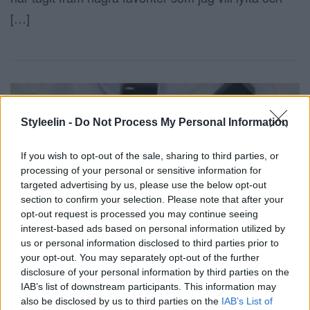
[…]
Styleelin -
Do Not Process My Personal Information
If you wish to opt-out of the sale, sharing to third parties, or
processing of your personal or sensitive information for
targeted advertising by us, please use the below opt-out
section to confirm your selection. Please note that after your
opt-out request is processed you may continue seeing
interest-based ads based on personal information utilized by
MITT BÄSTA (NYA) BASTIPS / PRIMER &
us or personal information disclosed to third parties prior to
FONDATION
your opt-out. You may separately opt-out of the further
13 februari 2018, 15:22
disclosure of your personal information by third parties on the
IAB’s list of downstream participants. This information may
Men hallå där! Vet ni, som jag sa igår så måste jag
also be disclosed by us to third parties on the
IAB’s List of