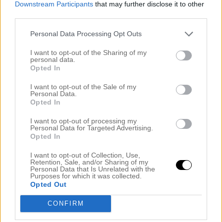
tipsa er om en ny smink-bas som jag roat mig på
Downstream Participants
that may further disclose it to other
third parties.
morgonen med. Ni vet känslan när man längtar efter
att få sminka sig på morgonen eller när man köpt en
Personal Data Processing Opt Outs
tröja som man tycker är så snygg och får man vänta
I want to opt-out of the Sharing of my
tills […]
personal data.
Opted In
I want to opt-out of the Sale of my
Personal Data.
Opted In
I want to opt-out of processing my
Personal Data for Targeted Advertising.
Opted In
I want to opt-out of Collection, Use,
Retention, Sale, and/or Sharing of my
Personal Data that Is Unrelated with the
Purposes for which it was collected.
Opted Out
CONFIRM
MITT BÄSTA FOUNDATIONSTIPS