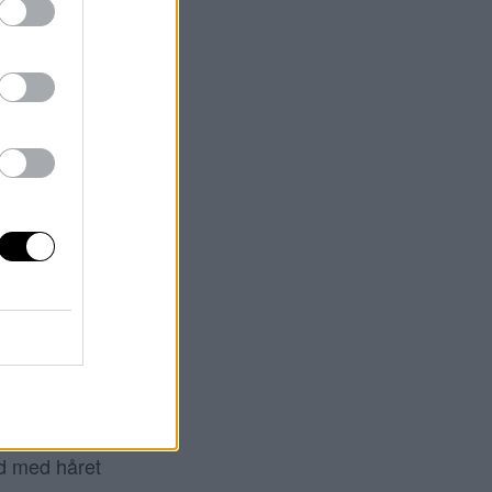
as Oscars Gala.
nera mig i
rit helt magiskt
amhet, kommer
nsen att bli
id med håret