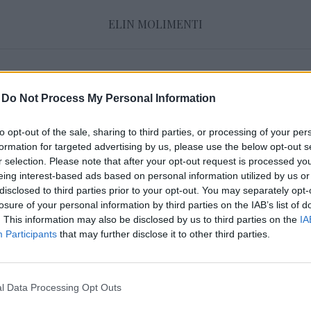
ELIN MOLIMENTI
Juli 2014
-
Do Not Process My Personal Information
to opt-out of the sale, sharing to third parties, or processing of your per
ELINS BUDGET TIPS – HÅRVÅRD UNDER 
formation for targeted advertising by us, please use the below opt-out s
29 juli 2014, 12:01
r selection. Please note that after your opt-out request is processed y
Nuni, ska ni få det många har önskat – lite bil
eing interest-based ads based on personal information utilized by us or
disclosed to third parties prior to your opt-out. You may separately opt-
för dig som vill vårda ditt hår på rätt sätt. Al
losure of your personal information by third parties on the IAB’s list of
kostar under 500 kr (inte tillsammans såklart)
. This information may also be disclosed by us to third parties on the
IA
Participants
that may further disclose it to other third parties.
ut dom produkter som jag gillar. Det finns m
produkter som inte kostar en förmögenhet, jag
[…]
l Data Processing Opt Outs