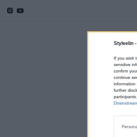
Styleelin 
If you wish 
sensitive in
confirm you
continue se
information 
further disc
participants
Downstream 
Persona