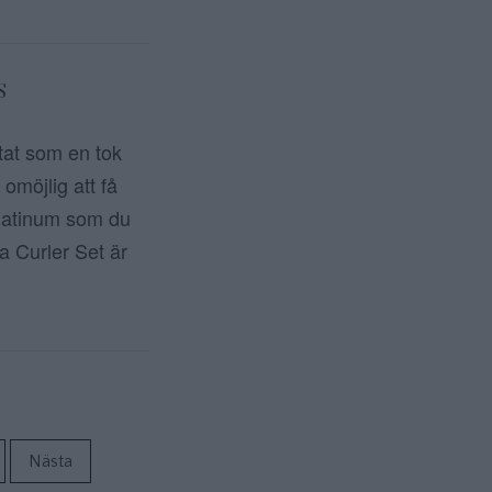
S
tat som en tok
omöjlig att få
platinum som du
a Curler Set är
ör inlägg
Nästa