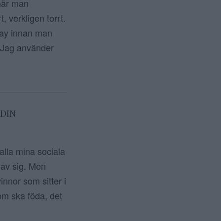
 när man
, verkligen torrt.
pray innan man
. Jag använder
 DIN
alla mina sociala
 av sig. Men
nnor som sitter i
dom ska föda, det