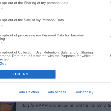
o opt-out of the Sharing of my personal data.
In
NOMINERA MIG
28 juli 2014, 17:37
o opt-out of the Sale of my Personal Data.
In
I höst är det dags för Blog Awards, bloggarn
Jag skulle bli så otroligt glad om ni ville nomi
to opt-out of processing my Personal Data for Targeted
ing.
kategorin ”Årets Beautyblogg”. Detta år har va
In
bra för mig. Jag har lyckats med min verks
o opt-out of Collection, Use, Retention, Sale, and/or Sharing
ersonal Data that Is Unrelated with the Purposes for which it
fortsätta skapa fina hårfärger och jag fick cha
lected.
Out
bloggare för Damernas […]
CONFIRM
ATT ANVÄNDA VÄRMESPOLAR
Data Deletion
Data Access
Cookiepolicy
28 juli 2014, 13:36
Jag ÄLSKAR värmespolar, det tar lite extra t