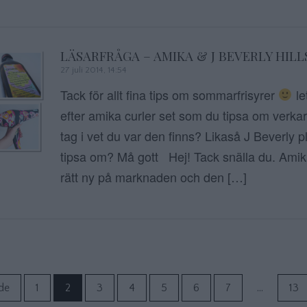
LÄSARFRÅGA – AMIKA & J BEVERLY HILL
27 juli 2014, 14:54
Tack för allt fina tips om sommarfrisyrer
le
efter amika curler set som du tipsa om verkar 
tag i vet du var den finns? Likaså J Beverly 
tipsa om? Må gott Hej! Tack snälla du. Amik
rätt ny på marknaden och den […]
Sidnumrering f
de
1
2
3
4
5
6
7
…
13