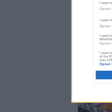
I want t
Opted 
I want t
Opted 
I want 
Advertis
Opted 
I want t
of my P
was col
Opted 