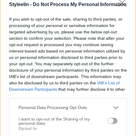
dörren och skulle gå ut med hundarna i morse, det
Styleelin -
Do Not Process My Personal Information
är kallt och jag var tvungen att ta på mig en tjockare
If you wish to opt-out of the sale, sharing to third parties, or
tröja. Men hur som, jag […]
processing of your personal or sensitive information for
targeted advertising by us, please use the below opt-out
section to confirm your selection. Please note that after your
opt-out request is processed you may continue seeing
interest-based ads based on personal information utilized by
us or personal information disclosed to third parties prior to
your opt-out. You may separately opt-out of the further
disclosure of your personal information by third parties on the
IAB’s list of downstream participants. This information may
also be disclosed by us to third parties on the
IAB’s List of
Downstream Participants
that may further disclose it to other
third parties.
Personal Data Processing Opt Outs
BACKSTAGE @KMFUTURELOVE
I want to opt-out of the Sharing of my
personal data.
4 juni 2018, 07:26
Opted In