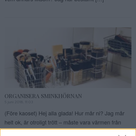
ORGANISERA SMINKHÖRNAN
5 juni 2018, 11:03
(Före kaoset) Hej alla glada! Hur mår ni? Jag mår
helt ok, är otroligt trött – måste vara värmen från
helgen. Jag blev måttligt glad när jag öppnade