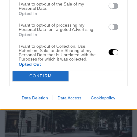
God morgon finisar! Vilken dag vi hade igår, så
I want to opt-out of the Sale of my
Personal Data.
intensiv och spännande. Hela event hålls i denna
Opted In
fantastiska lokal, den känns som en övergiven
I want to opt-out of processing my
tågstation på något vis. Vi startade dagen men en
Personal Data for Targeted Advertising.
Opted In
övermaffig frukost på hotellet, sedan stod det en bil
och väntade på oss för att ta oss just hit. På
I want to opt-out of Collection, Use,
Retention, Sale, and/or Sharing of my
morgonen och […]
Personal Data that Is Unrelated with the
Purposes for which it was collected.
Opted Out
CONFIRM
Data Deletion
Data Access
Cookiepolicy