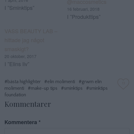
1 april, 2016
@maccosmetics
I ”Sminktips”
16 februari, 2018
I ”Produkttips”
VASS BEAUTY LAB –
hittade jag något
smaskigt?
20 oktober, 2017
I ”Elins liv”
#bästa highlighter
#elin molimenti
#grwm elin
13
molimenti
#make-up tips
#sminktips
#sminktips
foundation
Kommentarer
Kommentera
*