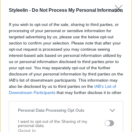
, man kan inte ha toppendagar hela tiden. Vet
KÖR
ni, det har ni rätt i. Så ljuset är kasst, vilket är viktigt
Styleelin -
Do Not Process My Personal Information
för att sminket ska synas –
Jag svarar på
men äsch.
If you wish to opt-out of the sale, sharing to third parties, or
lite frågor, sminkar på mig och gör mig redo för
processing of your personal or sensitive information for
dagen. Jag åkte efter iväg och köpte en ny kamera,
targeted advertising by us, please use the below opt-out
section to confirm your selection. Please note that after your
stativ och andra uppgraderade nyheter för mitt
opt-out request is processed you may continue seeing
framtida filmande. Oftast köper man nytt på en gång
interest-based ads based on personal information utilized by
us or personal information disclosed to third parties prior to
vilket gör att allt går sönder på samma gång, suck.
your opt-out. You may separately opt-out of the further
disclosure of your personal information by third parties on the
Jag fokuserade inte så mycket på vad jag använde
IAB’s list of downstream participants. This information may
så bara fråga på, men annars har jag använt
also be disclosed by us to third parties on the
IAB’s List of
Downstream Participants
that may further disclose it to other
liknande som i
. Där har jag
DETTA INLÄGG (klick)
third parties.
listat allt från topp till tå
Personal Data Processing Opt Outs
I want to opt-out of the Sharing of my
personal data.
Opted In