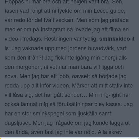
Hoppas ni mår bra och att helgen varit bra. Sen,
fasen vad roligt att ni tyckte om min Lecce guide,
var redo för del två i veckan. Men som jag pratade
med er om på Instagram så lovade jag att filma en
video i fredags. Röstningen var tydlig,
it
sminkvideo
is. Jag vaknade upp med jordens huvudvärk, vart
kom den ifrån?! Jag fick inte igång min energi alls
den morgonen, ni vet när man bara vill ligga och
sova. Men jag har ett jobb, oavsett så började jag
rodda upp allt inför videon. Märker att mitt stativ inte
vill låsa sig, det har gått sönder… Min ring-light har
också lämnat mig så förutsättningar blev kassa. Jag
har en stor sminkspegel som ljuskälla samt
dagsljuset. Men jag frågade om jag kunde lägga ut
den ändå, även fast jag inte var nöjd. Alla skrev