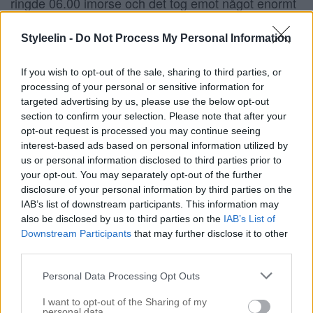
ringde 06.00 imorse och det tog emot något enormt
att lämna sängen. Jag går alltid upp först i den här
Styleelin -
Do Not Process My Personal Information
familjen: vaknar oftast utav en varm man flåsandes i
nacken, en hund i knävecket och en […]
If you wish to opt-out of the sale, sharing to third parties, or
processing of your personal or sensitive information for
targeted advertising by us, please use the below opt-out
section to confirm your selection. Please note that after your
opt-out request is processed you may continue seeing
interest-based ads based on personal information utilized by
us or personal information disclosed to third parties prior to
your opt-out. You may separately opt-out of the further
disclosure of your personal information by third parties on the
IAB’s list of downstream participants. This information may
also be disclosed by us to third parties on the
IAB’s List of
Downstream Participants
that may further disclose it to other
third parties.
Personal Data Processing Opt Outs
GLÖM INTE ATT FÄRGA IN HAIRTALK
I want to opt-out of the Sharing of my
15 september 2019, 13:46
personal data.