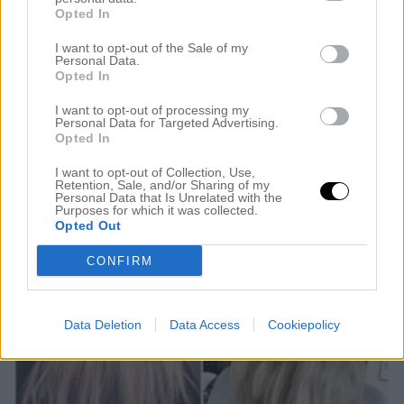
Opted In
Hej vänner! Jag har haft en otroligt skön och
avkopplande helg. Sovmornar som dragit ut för
I want to opt-out of the Sale of my
Personal Data.
länge och frukosten går över till lunch. Jag vet att
Opted In
många får panik när man sover för länge och
I want to opt-out of processing my
Personal Data for Targeted Advertising.
”missar” hela dagen men jag har aldrig känt den
Opted In
känslan, haha. Jag älskar att få slå på ljudlöst, lägga
I want to opt-out of Collection, Use,
bort […]
Retention, Sale, and/or Sharing of my
Personal Data that Is Unrelated with the
Purposes for which it was collected.
Opted Out
CONFIRM
Data Deletion
Data Access
Cookiepolicy