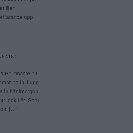
n liten
ortfarande upp
NKNING
 Hej finaste ni!
mmer ha fullt upp
ka in här imorgon
ar look i år. Som
r om […]