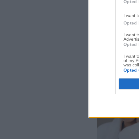
Opted 
I want t
Opted 
I want 
Advertis
Opted 
I want t
of my P
was col
Opted 