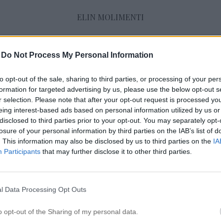
ELIN MOLIMENTI
-
Do Not Process My Personal Information
Beauty
to opt-out of the sale, sharing to third parties, or processing of your per
formation for targeted advertising by us, please use the below opt-out s
NY VECKA. CLICK & GLOW & KAFFEPRO
r selection. Please note that after your opt-out request is processed y
20 juli 2020, 14:43
eing interest-based ads based on personal information utilized by us or
disclosed to third parties prior to your opt-out. You may separately opt-
Hej vänner! Hur snabbt har en vecka gått? Ja
losure of your personal information by third parties on the IAB’s list of
skrev det sista inlägget förra veckan att de
. This information may also be disclosed by us to third parties on the
IA
Participants
that may further disclose it to other third parties.
väldigt långt, men ack så fel jag hade. Det ä
saknas i mitt liv när jag inte bloggar. Jag ko
gå lite på halvfart då hela Sverige har semes
l Data Processing Opt Outs
o opt-out of the Sharing of my personal data.