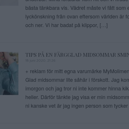
bästa tänkbara vis. Vädret måste vi fått som e
lyckönskning från ovan eftersom världen är f
och ner. Vi har badat på klippor, […]
TIPS PÅ EN FÄRGGLAD MIDSOMMAR SMI
18 juni 2020, 21:26
+ reklam för mitt egna varumärke MyMolimenti
Glad midsommar lite såhär i förskott. Jag ko
imorgon och jag tror ni inte kommer hinna ki
heller. Därför tänkte jag visa er min midsomm
ni kanske vet är jag ingen person som tycke