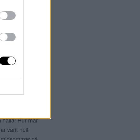
 SVULLET
örbultad deluxe.
fick eld i baken
vdes för att få
en det kan vara
OMMAR
n hallå! Hur mår
r varit helt
de midsommar på