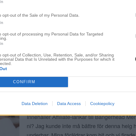
In
HUDVÅRDS AMPULLER OCH ROLLER FÖR
ANSIKTE PÅ MORGONEN
o opt-out of the Sale of my Personal Data.
4 juli 2020, 13:24
In
Hej finaste ni! Hur mår ni? Jag känner mig m
to opt-out of processing my Personal Data for Targeted
ing.
Vi fick vår häck lite tidigare än planerat så vi 
In
igår för att hinna gräva så långt ner som behö
o opt-out of Collection, Use, Retention, Sale, and/or Sharing
ner häckarna. Man tror att gräva är enkelt m
ersonal Data that Is Unrelated with the Purposes for which it
lected.
ett av det värsta jag […]
Out
CONFIRM
SKYDDA OCH ÅTERFUKTA ANSIKTET I S
Data Deletion
Data Access
Cookiepolicy
22 juni 2020, 18:42
Innehåller Affiliate-länkar till Bangerhead Me
ni? Jag kunde inte må bättre för denna helg ha
underbar. Mina föräldrar kom hit och vi fira