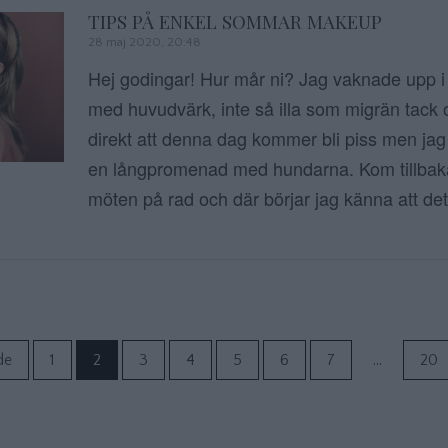
TIPS PÅ ENKEL SOMMAR MAKEUP
28 maj 2020, 20:48
Hej godingar! Hur mår ni? Jag vaknade upp i 
med huvudvärk, inte så illa som migrän tack 
direkt att denna dag kommer bli piss men jag
en långpromenad med hundarna. Kom tillbak
möten på rad och där börjar jag känna att det
Sidnumrering f
de
1
2
3
4
5
6
7
…
20