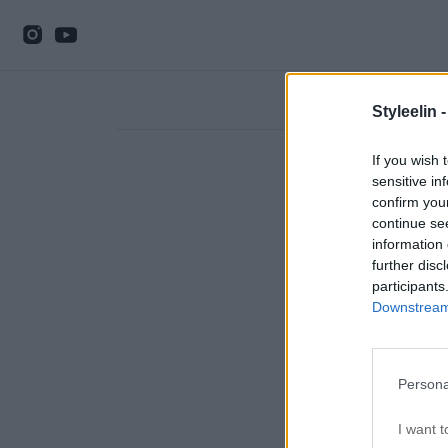
Styleelin 
If you wish 
sensitive in
confirm you
continue se
information 
further disc
participants
Downstream 
Persona
I want t