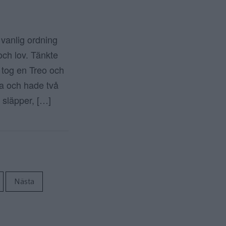
vanlig ordning
och lov. Tänkte
 tog en Treo och
a och hade två
 släpper, […]
ör inlägg
Nästa