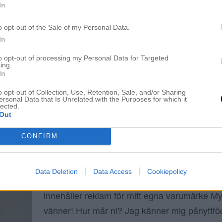
In
SÅ FÅR DU DITT DRÖM HÅR
o opt-out of the Sale of my Personal Data.
In
1 november 2020, 20:31
Hej fina kompisar! Jag hoppas att ni mår bra.
to opt-out of processing my Personal Data for Targeted
ing.
lugn och avkopplande helg. Det var första hel
In
Spanien och mörkret har verkligen tagit ett 
o opt-out of Collection, Use, Retention, Sale, and/or Sharing
tycker förvisso om vinter men det är mörkret 
ersonal Data that Is Unrelated with the Purposes for which it
lected.
Men nu ska vi inte babbla om vädret utan o
Out
CONFIRM
MIN LIVS RESA. TILLBAKA TILL SLUTSPU
Data Deletion
Data Access
Cookiepolicy
29 oktober 2020, 13:33
innehåller reklam för mitt egna varumärke M
vänner! Hur mår ni? Jag känner mig pånyttfö