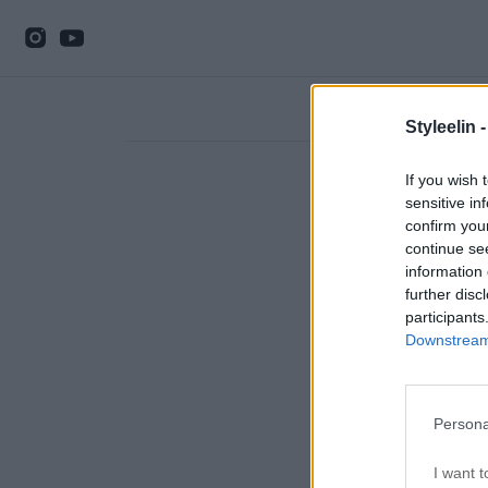
Styleelin 
If you wish 
sensitive in
confirm you
continue se
information 
further disc
participants
Downstream 
Persona
I want t