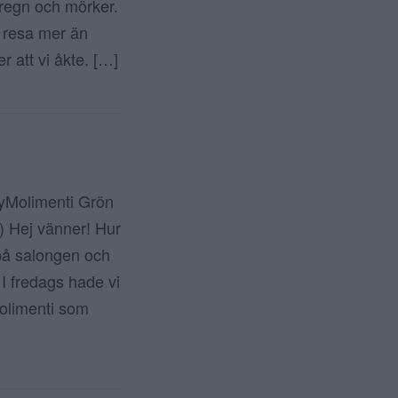
 regn och mörker.
 resa mer än
r att vi åkte. […]
yMolimenti Grön
k) Hej vänner! Hur
 på salongen och
 I fredags hade vi
olimenti som