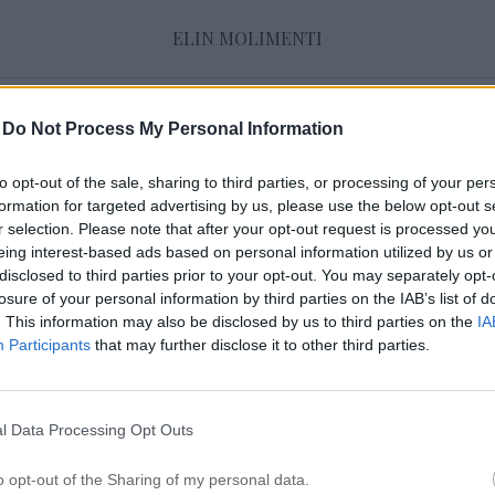
ELIN MOLIMENTI
-
Do Not Process My Personal Information
Hair
to opt-out of the sale, sharing to third parties, or processing of your per
formation for targeted advertising by us, please use the below opt-out s
DEN NYA KOLLEKTIONEN FÖR MOLIMENTI
r selection. Please note that after your opt-out request is processed y
9 november 2020, 15:12
eing interest-based ads based on personal information utilized by us or
Innehåller reklam för Molimenti Hej vänner
disclosed to third parties prior to your opt-out. You may separately opt-
losure of your personal information by third parties on the IAB’s list of
längtat efter att få presentera säsongens nya 
. This information may also be disclosed by us to third parties on the
IA
– och nu är de äntligen här. Det är fokus på p
Participants
that may further disclose it to other third parties.
och ett fantastiskt handverk. Jag släpper 6 n
något utöver det vanliga kan jag lova. Dessa
l Data Processing Opt Outs
hårband är skapade av […]
o opt-out of the Sharing of my personal data.