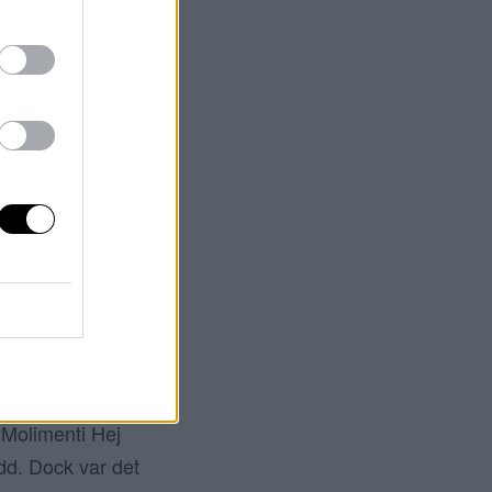
 Jag har haft en
gen efter
grepp om oss. Jag
som är jobbigast.
m denna […]
RTEN.
yMolimenti Hej
dd. Dock var det