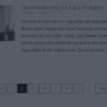
ÅRETS MAKEOVER. EN RAK LOB FRISYR
8 oktober 2020, 23:06
Hej fina ni! Hur mår ni? Jag sitter på salonge
skriva detta inlägg men snart kommer min ku
fortsätta när hon sitter i färg. Jag jobbar my
denna vecka och nästa för jag ska ta lite sem
Jag måste få ett miljöombyte. Dock kommer 
Sidnumrering f
e
1
2
3
4
5
6
7
…
266