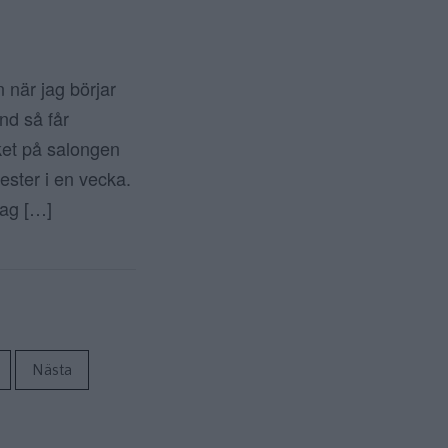
n när jag börjar
nd så får
cket på salongen
ester i en vecka.
jag […]
ör inlägg
Nästa